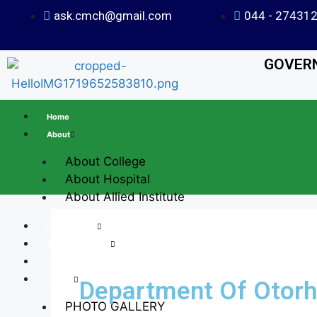
ask.cmch@gmail.com
044 - 27431
GOVERN
Home
About
About College
About Hospital
About Allied Institute
Departments
Student Support
Courses
Gallery
Department Of Otorh
PHOTO GALLERY