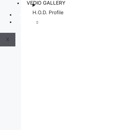
VEDIO GALLERY
H.O.D. Profile
INFORMATION UNDER MSR CLAUSE B.1.11
Contact Us
X